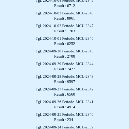
Tgl. 2024-10-04 Periode. MCU-2349
Result : 0712
Tgl. 2024-10-03 Periode. MCU-2348
Result : 8961
Tgl. 2024-10-02 Periode. MCU-2347
Result : 1763
Tgl. 2024-10-01 Periode. MCU-2346
Result : 0252
Tgl. 2024-09-30 Periode. MCU-2345
Result : 2708
Tgl. 2024-09-29 Periode. MCU-2344
Result : 7427
Tgl. 2024-09-28 Periode. MCU-2343
Result : 9597
Tgl. 2024-09-27 Periode. MCU-2342
Result : 6560
Tgl. 2024-09-26 Periode. MCU-2341
Result : 4914
Tgl. 2024-09-25 Periode. MCU-2340
Result : 2341
Tgl. 2024-09-24 Periode. MCU-2339