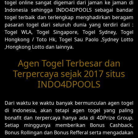
togel online sangat digemari dari jaman ke jaman di
Indonesia sehingga INDO4DPOOLS sebagai bandar
togel terbaik dan terlengkap menghadirkan beragam
pasaran togel dari seluruh dunia yang terdiri dari :
Togel WLA, Togel Singapore, Togel Sydney, Togel
Hongkong / Toto Hk, Togel Sau Paolo ,Sydney Lotto
,Hongkong Lotto dan lainnya.
Agen Togel Terbesar dan
Terpercaya sejak 2017 situs
INDO4DPOOLS
Dari waktu ke waktu banyak bermunculan agen togel
di indonesia, akan tetapi agen togel yang paling
bonafit dan terpercaya hanya ada di 4DPrize Group.
Setiap minggunya memberikan Bonus Cashback,
Bonus Rollingan dan Bonus Refferal serta mengadakan