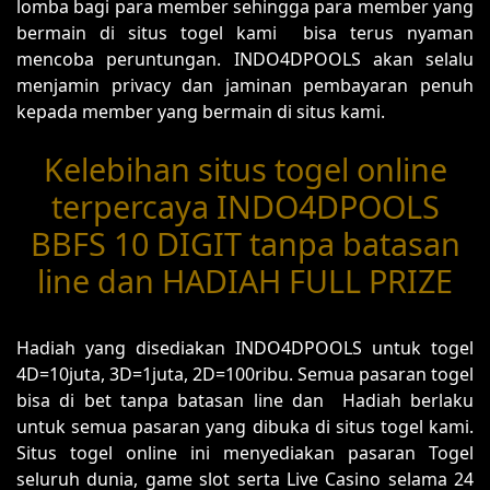
lomba bagi para member sehingga para member yang
bermain di situs togel kami bisa terus nyaman
mencoba peruntungan. INDO4DPOOLS akan selalu
menjamin privacy dan jaminan pembayaran penuh
kepada member yang bermain di situs kami.
Kelebihan situs togel online
terpercaya INDO4DPOOLS
BBFS 10 DIGIT tanpa batasan
line dan HADIAH FULL PRIZE
Hadiah yang disediakan INDO4DPOOLS untuk togel
4D=10juta, 3D=1juta, 2D=100ribu. Semua pasaran togel
bisa di bet tanpa batasan line dan Hadiah berlaku
untuk semua pasaran yang dibuka di situs togel kami.
Situs togel online ini menyediakan pasaran Togel
seluruh dunia, game slot serta Live Casino selama 24