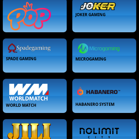
JOKER GAMING
PRAGMATIC PLAY POP
SPADE GAMING
MICROGAMING
HABANERO SYSTEM
WORLD MATCH