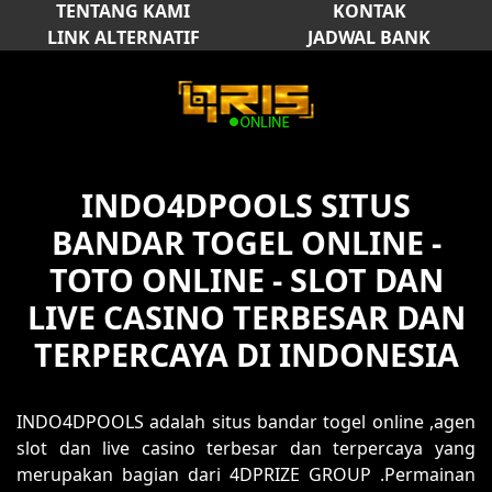
TENTANG KAMI
KONTAK
LINK ALTERNATIF
JADWAL BANK
INDO4DPOOLS SITUS
BANDAR TOGEL ONLINE -
TOTO ONLINE - SLOT DAN
LIVE CASINO TERBESAR DAN
TERPERCAYA DI INDONESIA
INDO4DPOOLS adalah situs bandar togel online ,agen
slot dan live casino terbesar dan terpercaya yang
merupakan bagian dari 4DPRIZE GROUP .Permainan