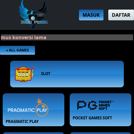
MASUK
DAFTAR
us konversi lama
« ALL GAMES
SLOT
POCKET GAMES SOFT
PRAGMATIC PLAY